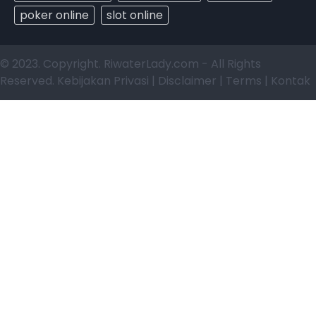
poker online
slot online
© 2023. Copyright. RiwaterLady.com - All Rights
Reserved. Kebijakan Privasi | Disclaimer | Terms | Kontak