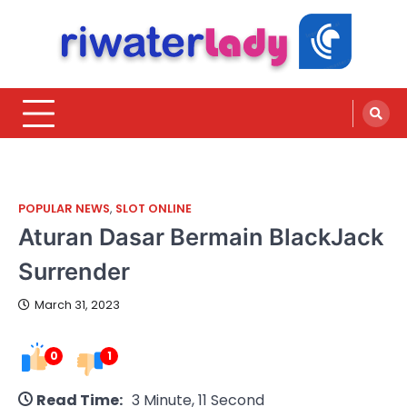
Skip
to
content
riwaterlady.com
Sharing is Caring
POPULAR NEWS
,
SLOT ONLINE
Aturan Dasar Bermain BlackJack
Surrender
March 31, 2023
0
1
Read Time:
3 Minute, 11 Second