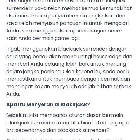
Jadi bagaimana aturan dasar bermain blackjack
surrender? Saya telah melihat semua kemungkinan
skenario dimana penyerahan dimungkinkan, dan
saya telah menyusun panduan ini untuk mengajari
Anda cara menggunakan opsi ini dengan benar
saat Anda bermain game lagi.
Ingat, menggunakan blackjack surrender dengan
cara yang benar akan mengurangi house edge dan
memberi Anda peluang lebih baik untuk menang
dalam jangka panjang. Oleh karena itu, Anda perlu
memastikan untuk membaca dengan cermat dan
mengingat kapan menyerah adalah pilihan terbaik
Anda.
Apa Itu Menyerah di Blackjack?
Sebelum kita membahas aturan dasar bermain
blackjack surrender, mari kita bicara tentang apa
arti sebenarnya dari blackjack surrender?