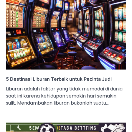
5 Destinasi Liburan Terbaik untuk Pecinta Judi
Liburan adalah faktor yang tidak memadai di dunia
saat ini karena kehidupan semakin hari semakin
sulit. Mendambakan liburan bukanlah suatu…