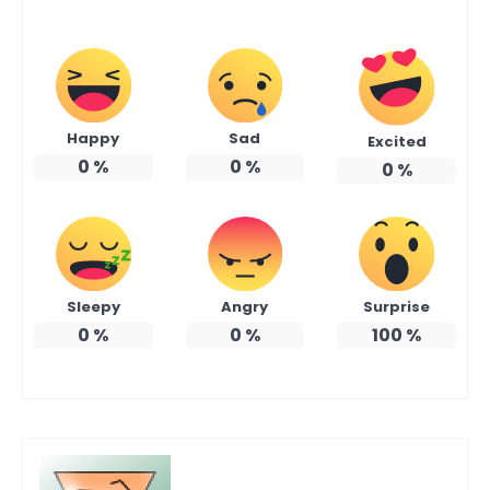
Happy
Sad
Excited
0
%
0
%
0
%
Sleepy
Angry
Surprise
0
%
0
%
100
%