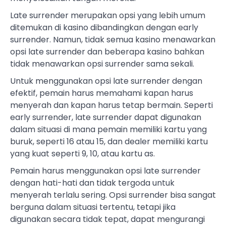
Late surrender merupakan opsi yang lebih umum
ditemukan di kasino dibandingkan dengan early
surrender. Namun, tidak semua kasino menawarkan
opsi late surrender dan beberapa kasino bahkan
tidak menawarkan opsi surrender sama sekali.
Untuk menggunakan opsi late surrender dengan
efektif, pemain harus memahami kapan harus
menyerah dan kapan harus tetap bermain. Seperti
early surrender, late surrender dapat digunakan
dalam situasi di mana pemain memiliki kartu yang
buruk, seperti 16 atau 15, dan dealer memiliki kartu
yang kuat seperti 9, 10, atau kartu as.
Pemain harus menggunakan opsi late surrender
dengan hati-hati dan tidak tergoda untuk
menyerah terlalu sering. Opsi surrender bisa sangat
berguna dalam situasi tertentu, tetapi jika
digunakan secara tidak tepat, dapat mengurangi