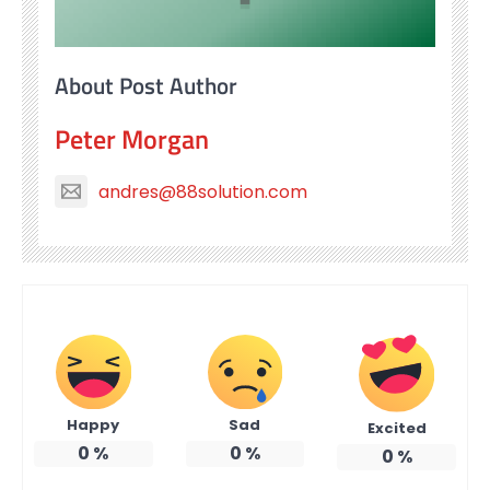
About Post Author
Peter Morgan
andres@88solution.com
Happy
Sad
Excited
0
%
0
%
0
%