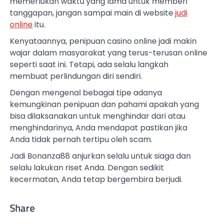
memerlukan waktu yang lama untuk memberi
tanggapan, jangan sampai main di website
judi
online
itu.
Kenyataannya, penipuan casino online jadi makin
wajar dalam masyarakat yang terus-terusan online
seperti saat ini. Tetapi, ada selalu langkah
membuat perlindungan diri sendiri.
Dengan mengenal bebagai tipe adanya
kemungkinan penipuan dan pahami apakah yang
bisa dilaksanakan untuk menghindar dari atau
menghindarinya, Anda mendapat pastikan jika
Anda tidak pernah tertipu oleh scam.
Jadi Bonanza88 anjurkan selalu untuk siaga dan
selalu lakukan riset Anda. Dengan sedikit
kecermatan, Anda tetap bergembira berjudi.
Share