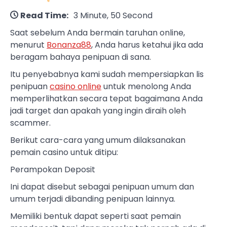
Read Time:
3 Minute, 50 Second
Saat sebelum Anda bermain taruhan online,
menurut
Bonanza88
, Anda harus ketahui jika ada
beragam bahaya penipuan di sana.
Itu penyebabnya kami sudah mempersiapkan lis
penipuan
casino online
untuk menolong Anda
memperlihatkan secara tepat bagaimana Anda
jadi target dan apakah yang ingin diraih oleh
scammer.
Berikut cara-cara yang umum dilaksanakan
pemain casino untuk ditipu:
Perampokan Deposit
Ini dapat disebut sebagai penipuan umum dan
umum terjadi dibanding penipuan lainnya.
Memiliki bentuk dapat seperti saat pemain