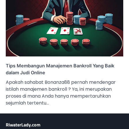
Tips Membangun Manajemen Bankroll Yang Baik
dalam Judi Online
Apakah sahabat Bonanza88 pernah mendengar
istilah manajemen bankroll ? Ya, ini merupakan
proses di mana Anda hanya mempertaruhkan
sejumlah tertentu…
RiwaterLady.com