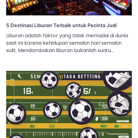
5 Destinasi Liburan Terbaik untuk Pecinta Judi
Liburan adalah faktor yang tidak memadai di dunia
saat ini karena kehidupan semakin hari semakin
sulit. Mendambakan liburan bukanlah suatu…