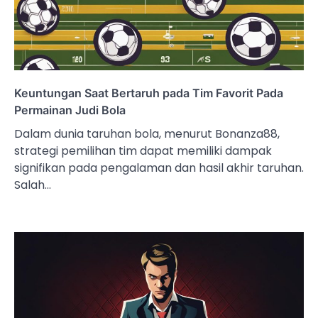
Keuntungan Saat Bertaruh pada Tim Favorit Pada
Permainan Judi Bola
Dalam dunia taruhan bola, menurut Bonanza88,
strategi pemilihan tim dapat memiliki dampak
signifikan pada pengalaman dan hasil akhir taruhan.
Salah…