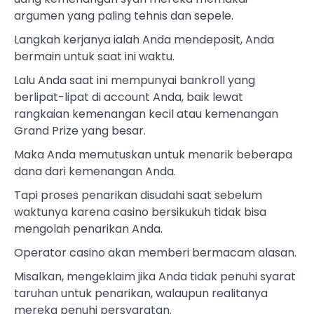
argumen yang paling tehnis dan sepele.
Langkah kerjanya ialah Anda mendeposit, Anda
bermain untuk saat ini waktu.
Lalu Anda saat ini mempunyai bankroll yang
berlipat-lipat di account Anda, baik lewat
rangkaian kemenangan kecil atau kemenangan
Grand Prize yang besar.
Maka Anda memutuskan untuk menarik beberapa
dana dari kemenangan Anda.
Tapi proses penarikan disudahi saat sebelum
waktunya karena casino bersikukuh tidak bisa
mengolah penarikan Anda.
Operator casino akan memberi bermacam alasan.
Misalkan, mengeklaim jika Anda tidak penuhi syarat
taruhan untuk penarikan, walaupun realitanya
mereka penuhi persyaratan.