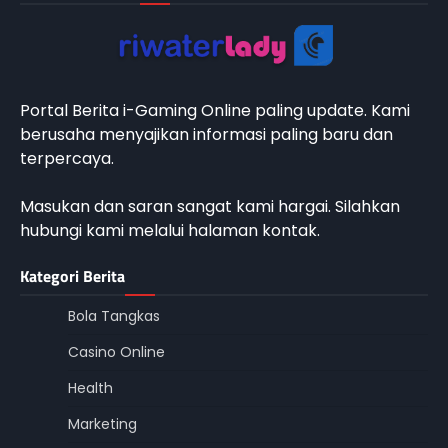
Portal Berita i-Gaming Online paling update. Kami
berusaha menyajikan informasi paling baru dan
terpercaya.
Masukan dan saran sangat kami hargai. Silahkan
hubungi kami melalui halaman kontak.
Kategori Berita
Bola Tangkas
Casino Online
Health
Marketing