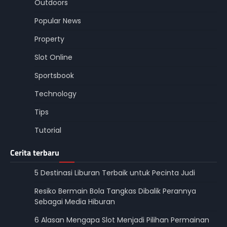
Outdoors
Popular News
Property
Slot Online
Sportsbook
Technology
Tips
Tutorial
Cerita terbaru
5 Destinasi Liburan Terbaik untuk Pecinta Judi
Resiko Bermain Bola Tangkas Dibalik Perannya
Sebagai Media Hiburan
6 Alasan Mengapa Slot Menjadi Pilihan Permainan