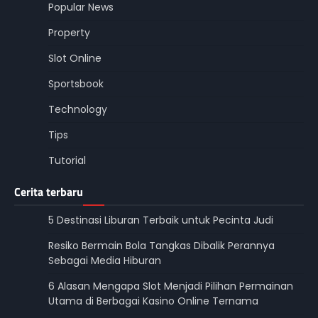
Popular News
Property
Slot Online
Sportsbook
Technology
Tips
Tutorial
Cerita terbaru
5 Destinasi Liburan Terbaik untuk Pecinta Judi
Resiko Bermain Bola Tangkas Dibalik Perannya
Sebagai Media Hiburan
6 Alasan Mengapa Slot Menjadi Pilihan Permainan
Utama di Berbagai Kasino Online Ternama