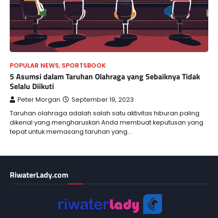
POPULAR NEWS
,
SPORTSBOOK
5 Asumsi dalam Taruhan Olahraga yang Sebaiknya Tidak
Selalu Diikuti
Peter Morgan
September 19, 2023
Taruhan olahraga adalah salah satu aktivitas hiburan paling
dikenal yang mengharuskan Anda membuat keputusan yang
tepat untuk memasang taruhan yang…
RiwaterLady.com