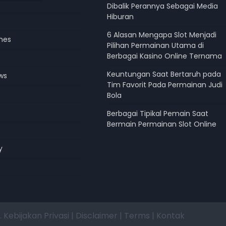
Dibalik Perannya Sebagai Media
Hiburan
6 Alasan Mengapa Slot Menjadi
mes
Pilihan Permainan Utama di
Berbagai Kasino Online Ternama
Keuntungan Saat Bertaruh pada
ws
Tim Favorit Pada Permainan Judi
Bola
Berbagai Tipikal Pemain Saat
Bermain Permainan Slot Online
y
 Kebijakan Privasi | Disclaimer | Terms | Kontak