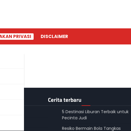
AKAN PRIVASI
DISCLAIMER
Cerita terbaru
as
5 Destinasi Liburan Terbaik untuk
Pecinta Judi
ine
Resiko Bermain Bola Tangkas