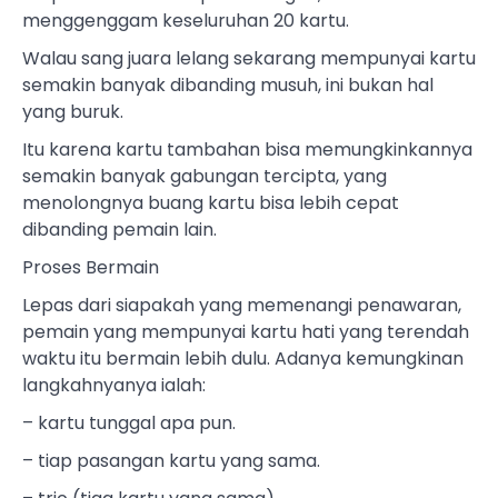
menggenggam keseluruhan 20 kartu.
Walau sang juara lelang sekarang mempunyai kartu
semakin banyak dibanding musuh, ini bukan hal
yang buruk.
Itu karena kartu tambahan bisa memungkinkannya
semakin banyak gabungan tercipta, yang
menolongnya buang kartu bisa lebih cepat
dibanding pemain lain.
Proses Bermain
Lepas dari siapakah yang memenangi penawaran,
pemain yang mempunyai kartu hati yang terendah
waktu itu bermain lebih dulu. Adanya kemungkinan
langkahnyanya ialah:
– kartu tunggal apa pun.
– tiap pasangan kartu yang sama.