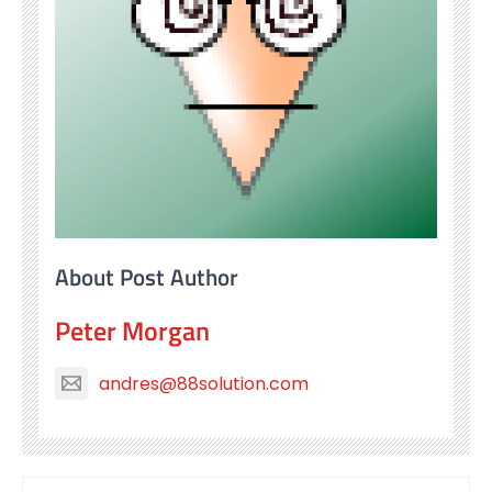
About Post Author
Peter Morgan
andres@88solution.com