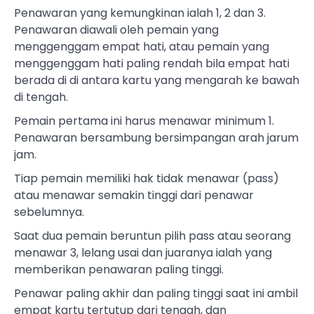
Penawaran yang kemungkinan ialah 1, 2 dan 3.
Penawaran diawali oleh pemain yang
menggenggam empat hati, atau pemain yang
menggenggam hati paling rendah bila empat hati
berada di di antara kartu yang mengarah ke bawah
di tengah.
Pemain pertama ini harus menawar minimum 1.
Penawaran bersambung bersimpangan arah jarum
jam.
Tiap pemain memiliki hak tidak menawar (pass)
atau menawar semakin tinggi dari penawar
sebelumnya.
Saat dua pemain beruntun pilih pass atau seorang
menawar 3, lelang usai dan juaranya ialah yang
memberikan penawaran paling tinggi.
Penawar paling akhir dan paling tinggi saat ini ambil
empat kartu tertutup dari tengah, dan