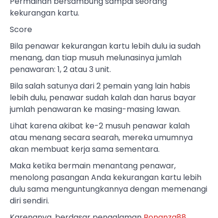
Permainan bersambung sampai seorang
kekurangan kartu.
Score
Bila penawar kekurangan kartu lebih dulu ia sudah
menang, dan tiap musuh melunasinya jumlah
penawaran: 1, 2 atau 3 unit.
Bila salah satunya dari 2 pemain yang lain habis
lebih dulu, penawar sudah kalah dan harus bayar
jumlah penawaran ke masing-masing lawan.
Lihat karena akibat ke-2 musuh penawar kalah
atau menang secara searah, mereka umumnya
akan membuat kerja sama sementara.
Maka ketika bermain menantang penawar,
menolong pasangan Anda kekurangan kartu lebih
dulu sama menguntungkannya dengan memenangi
diri sendiri.
Karenanya, berdasar pengalaman
Bonanza88
,