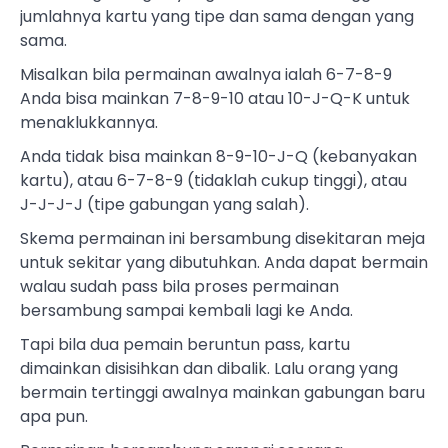
jumlahnya kartu yang tipe dan sama dengan yang
sama.
Misalkan bila permainan awalnya ialah 6-7-8-9
Anda bisa mainkan 7-8-9-10 atau 10-J-Q-K untuk
menaklukkannya.
Anda tidak bisa mainkan 8-9-10-J-Q (kebanyakan
kartu), atau 6-7-8-9 (tidaklah cukup tinggi), atau
J-J-J-J (tipe gabungan yang salah).
Skema permainan ini bersambung disekitaran meja
untuk sekitar yang dibutuhkan. Anda dapat bermain
walau sudah pass bila proses permainan
bersambung sampai kembali lagi ke Anda.
Tapi bila dua pemain beruntun pass, kartu
dimainkan disisihkan dan dibalik. Lalu orang yang
bermain tertinggi awalnya mainkan gabungan baru
apa pun.