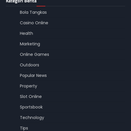
Kategori Berita
Bola Tangkas
Casino Online
Health
Marketing
Online Games
Outdoors
Popular News
Property
Slot Online
Sportsbook
Technology
Tips