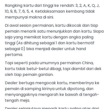
Rangking kartu dari tinggi ke rendah: 3, 2, A, K, Q, J,
10, 9, 8, 7, 6, 5, 4. Ketidaksamaan kembang tidak
mempunyai makna di sini.
Di awal sesion permainan, kartu dikocak dan tiap
pemain menarik satu menunjukkan dan kartu. Siapa
saja yang memikat kartu dengan angka paling
tinggi (As dihitung sebagai 1 dan kartu bermotif
sebagai 0) bisa menjadi dealer untuk hand
pertama.
Tapi seperti pada umumnya permainan China,
kartu tidak betul-betul dibagi, tapi diambil dari dek
oleh tiap pemain gantian.
Dealer bertuga mengocak kartu, memberinya ke
pemain di samping kirinya untuk dipotong, dan
menyanggaknya mengarah ke bawah di tengah-
tengah meja.
Dealer selanjutnya menarik kartu paling atas dari