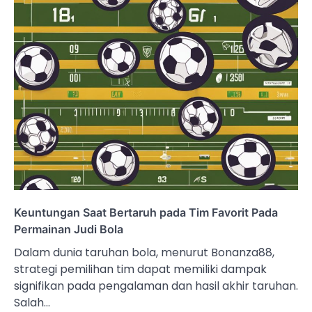
Keuntungan Saat Bertaruh pada Tim Favorit Pada
Permainan Judi Bola
Dalam dunia taruhan bola, menurut Bonanza88,
strategi pemilihan tim dapat memiliki dampak
signifikan pada pengalaman dan hasil akhir taruhan.
Salah…