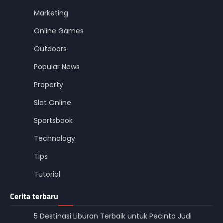
Marketing
Online Games
Outdoors
Popular News
Property
Slot Online
Sportsbook
Technology
Tips
Tutorial
Cerita terbaru
5 Destinasi Liburan Terbaik untuk Pecinta Judi