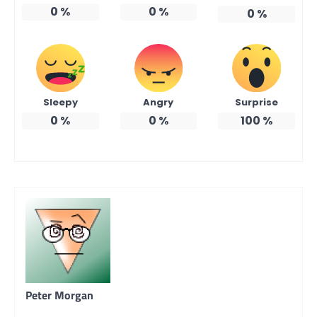
0
%
0
%
0
%
Sleepy
Angry
Surprise
0
%
0
%
100
%
Peter Morgan