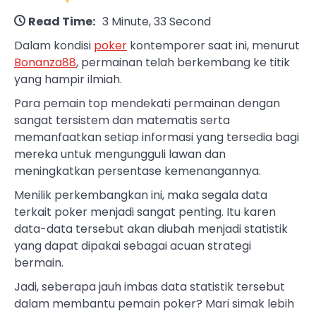
Read Time:
3 Minute, 33 Second
Dalam kondisi
poker
kontemporer saat ini, menurut
Bonanza88
, permainan telah berkembang ke titik
yang hampir ilmiah.
Para pemain top mendekati permainan dengan
sangat tersistem dan matematis serta
memanfaatkan setiap informasi yang tersedia bagi
mereka untuk mengungguli lawan dan
meningkatkan persentase kemenangannya.
Menilik perkembangkan ini, maka segala data
terkait poker menjadi sangat penting. Itu karen
data-data tersebut akan diubah menjadi statistik
yang dapat dipakai sebagai acuan strategi
bermain.
Jadi, seberapa jauh imbas data statistik tersebut
dalam membantu pemain poker? Mari simak lebih