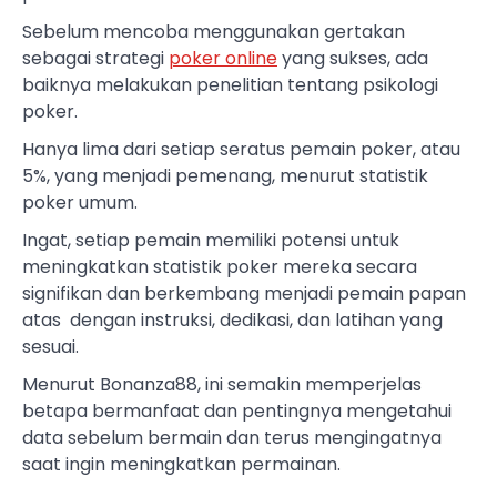
Sebelum mencoba menggunakan gertakan
sebagai strategi
poker online
yang sukses, ada
baiknya melakukan penelitian tentang psikologi
poker.
Hanya lima dari setiap seratus pemain poker, atau
5%, yang menjadi pemenang, menurut statistik
poker umum.
Ingat, setiap pemain memiliki potensi untuk
meningkatkan statistik poker mereka secara
signifikan dan berkembang menjadi pemain papan
atas dengan instruksi, dedikasi, dan latihan yang
sesuai.
Menurut Bonanza88, ini semakin memperjelas
betapa bermanfaat dan pentingnya mengetahui
data sebelum bermain dan terus mengingatnya
saat ingin meningkatkan permainan.