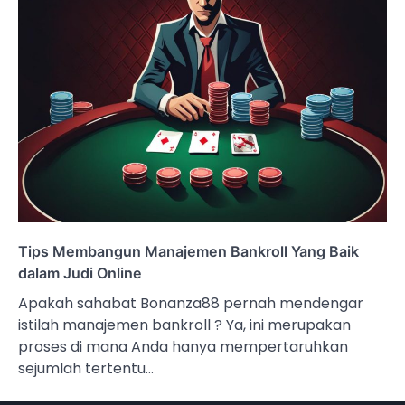
Tips Membangun Manajemen Bankroll Yang Baik
dalam Judi Online
Apakah sahabat Bonanza88 pernah mendengar
istilah manajemen bankroll ? Ya, ini merupakan
proses di mana Anda hanya mempertaruhkan
sejumlah tertentu…