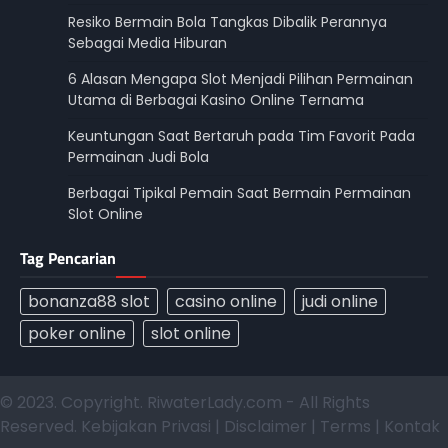
Resiko Bermain Bola Tangkas Dibalik Perannya
Sebagai Media Hiburan
6 Alasan Mengapa Slot Menjadi Pilihan Permainan
Utama di Berbagai Kasino Online Ternama
Keuntungan Saat Bertaruh pada Tim Favorit Pada
Permainan Judi Bola
Berbagai Tipikal Pemain Saat Bermain Permainan
Slot Online
Tag Pencarian
bonanza88 slot
casino online
judi online
poker online
slot online
© 2023. Copyright. RiwaterLady.com - All Rights
Reserved. Kebijakan Privasi | Disclaimer | Terms | Kontak