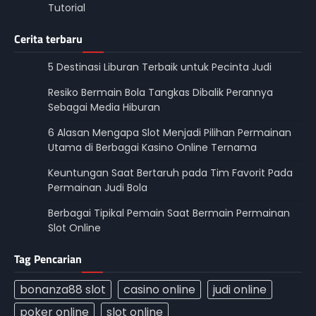
Tutorial
Cerita terbaru
5 Destinasi Liburan Terbaik untuk Pecinta Judi
Resiko Bermain Bola Tangkas Dibalik Perannya
Sebagai Media Hiburan
6 Alasan Mengapa Slot Menjadi Pilihan Permainan
Utama di Berbagai Kasino Online Ternama
Keuntungan Saat Bertaruh pada Tim Favorit Pada
Permainan Judi Bola
Berbagai Tipikal Pemain Saat Bermain Permainan
Slot Online
Tag Pencarian
bonanza88 slot
casino online
judi online
poker online
slot online