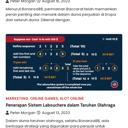
Peter Morgan
August 16, 2023
Menurut Bonanza88, permainan Baccarat telah memainkan
peran penting dan menarik dalam dunia perjudian di Eropa
dan seluruh dunia. Dikenal dengan…
MARKETING
,
ONLINE GAMES
,
SLOT ONLINE
Penerapan Sistem Labouchere dalam Taruhan Olahraga
Peter Morgan
August 13, 2023
Dalam dunia taruhan olahraga, setahu Bonanza88, ada
berbagai strategi yang digunakan para penjudi untuk