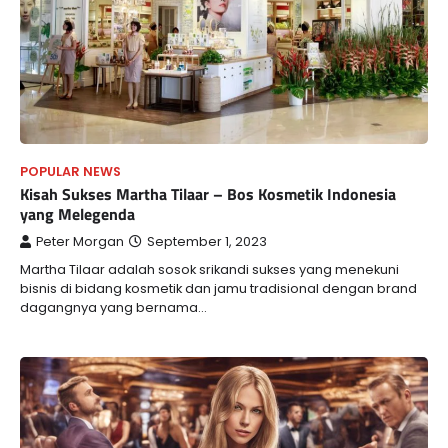
POPULAR NEWS
Kisah Sukses Martha Tilaar – Bos Kosmetik Indonesia
yang Melegenda
Peter Morgan
September 1, 2023
Martha Tilaar adalah sosok srikandi sukses yang menekuni
bisnis di bidang kosmetik dan jamu tradisional dengan brand
dagangnya yang bernama…