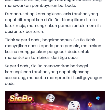
menawarkan pembayaran berbeda.
Di mana, setiap kemungkinan jenis taruhan yang
dapat ditempatkan di Sic Bo ditampilkan di tata
letak meja, memungkinkan pemain untuk memilih
opsi untuk bertaruh.
Tidak seperti dadu, bagaimanapun, Sic Bo tidak
menyajikan dadu kepada para pemain, melainkan
kasino menggunakan pengocok dadu untuk
menentukan kombinasi dari tiga dadu.
Seperti dadu, Sic Bo menawarkan berbagai
kemungkinan taruhan yang dapat dipasang
seseorang, mencoba memprediksi hasil goyangan
dadu.