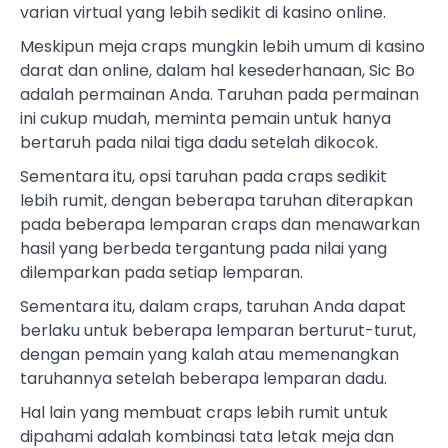
varian virtual yang lebih sedikit di kasino online.
Meskipun meja craps mungkin lebih umum di kasino
darat dan online, dalam hal kesederhanaan, Sic Bo
adalah permainan Anda. Taruhan pada permainan
ini cukup mudah, meminta pemain untuk hanya
bertaruh pada nilai tiga dadu setelah dikocok.
Sementara itu, opsi taruhan pada craps sedikit
lebih rumit, dengan beberapa taruhan diterapkan
pada beberapa lemparan craps dan menawarkan
hasil yang berbeda tergantung pada nilai yang
dilemparkan pada setiap lemparan.
Sementara itu, dalam craps, taruhan Anda dapat
berlaku untuk beberapa lemparan berturut-turut,
dengan pemain yang kalah atau memenangkan
taruhannya setelah beberapa lemparan dadu.
Hal lain yang membuat craps lebih rumit untuk
dipahami adalah kombinasi tata letak meja dan