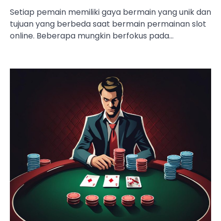
Setiap pemain memiliki gaya bermain yang unik dan
tujuan yang berbeda saat bermain permainan slot
online. Beberapa mungkin berfokus pada…