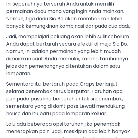
Ini sepenuhnya terserah Anda untuk memilih
permainan dadu mana yang ingin Anda mainkan.
Namun, tiga dadu Sic Bo akan memberikan lebih
banyak kemungkinan kombinasi daripada dua dadu.
Jadi, mempelajari peluang akan lebih sulit sebelum
Anda dapat bertaruh secara efektif di meja Sic Bo.
Namun, ini adalah permainan yang lebih mudah
dimainkan saat Anda memulai, karena taruhannya
jelas dan pemenangnya ditentukan dalam satu
lemparan.
Sementara itu, bertaruh pada Craps berlanjut
selama penembak terus berputar. Taruhan apa
pun pada pass line bertaruh untuk si penembak,
sementara yang di don’t pass Lewati mendukung
house dan itu baru pada lemparan keluar.
Lalu ada beberapa opsi taruhan jika penembak
menetapkan poin. Jadi, meskipun ada lebih banyak