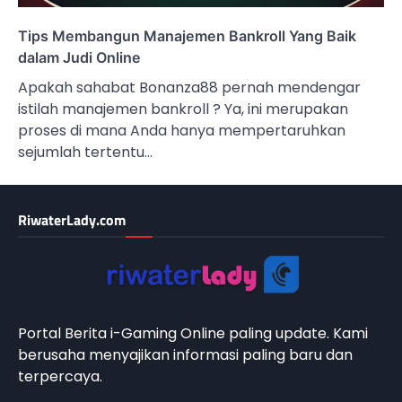
Tips Membangun Manajemen Bankroll Yang Baik
dalam Judi Online
Apakah sahabat Bonanza88 pernah mendengar
istilah manajemen bankroll ? Ya, ini merupakan
proses di mana Anda hanya mempertaruhkan
sejumlah tertentu…
RiwaterLady.com
Portal Berita i-Gaming Online paling update. Kami
berusaha menyajikan informasi paling baru dan
terpercaya.