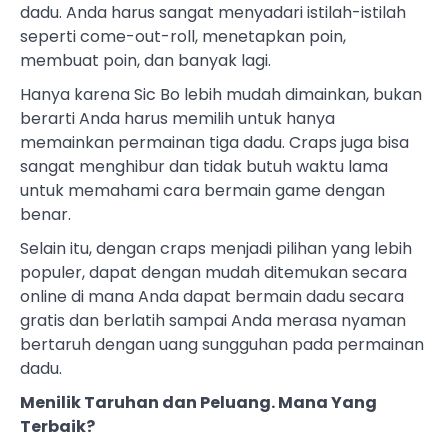
dadu. Anda harus sangat menyadari istilah-istilah
seperti come-out-roll, menetapkan poin,
membuat poin, dan banyak lagi.
Hanya karena Sic Bo lebih mudah dimainkan, bukan
berarti Anda harus memilih untuk hanya
memainkan permainan tiga dadu. Craps juga bisa
sangat menghibur dan tidak butuh waktu lama
untuk memahami cara bermain game dengan
benar.
Selain itu, dengan craps menjadi pilihan yang lebih
populer, dapat dengan mudah ditemukan secara
online di mana Anda dapat bermain dadu secara
gratis dan berlatih sampai Anda merasa nyaman
bertaruh dengan uang sungguhan pada permainan
dadu.
Menilik Taruhan dan Peluang. Mana Yang
Terbaik?