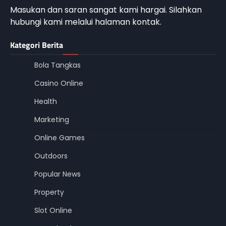
Masukan dan saran sangat kami hargai. Silahkan
hubungi kami melalui halaman kontak.
Kategori Berita
Bola Tangkas
Casino Online
Health
Marketing
Online Games
Outdoors
Popular News
Property
Slot Online