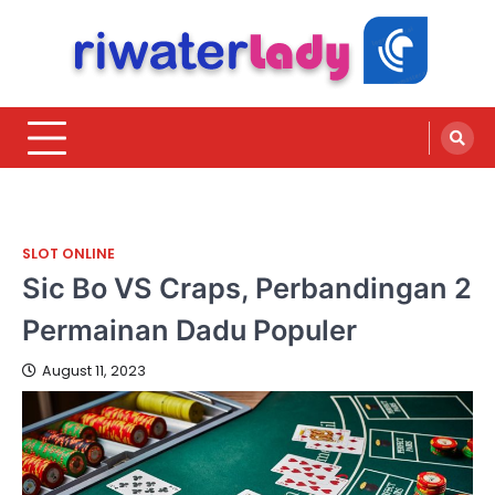
Skip
to
content
riwaterlady.com
Sharing is Caring
SLOT ONLINE
Sic Bo VS Craps, Perbandingan 2
Permainan Dadu Populer
August 11, 2023