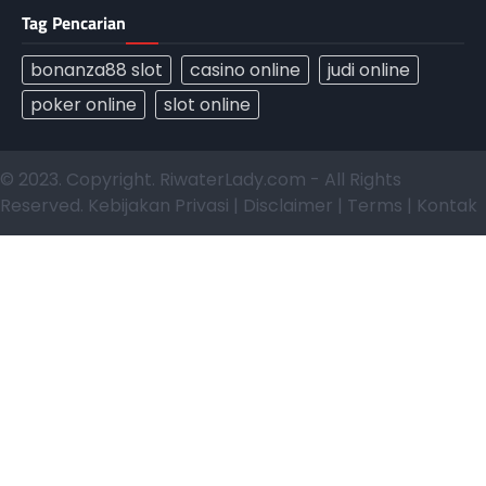
Tag Pencarian
bonanza88 slot
casino online
judi online
poker online
slot online
© 2023. Copyright. RiwaterLady.com - All Rights
Reserved. Kebijakan Privasi | Disclaimer | Terms | Kontak