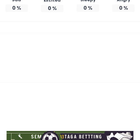
Excited
0
%
0
%
0
%
0
%