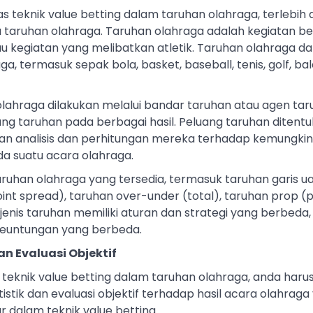
eknik value betting dalam taruhan olahraga, terlebih 
 taruhan olahraga. Taruhan olahraga adalah kegiatan be
u kegiatan yang melibatkan atletik. Taruhan olahraga d
ga, termasuk sepak bola, basket, baseball, tenis, golf, bal
olahraga dilakukan melalui bandar taruhan atau agen ta
g taruhan pada berbagai hasil. Peluang taruhan ditent
an analisis dan perhitungan mereka terhadap kemungkin
da suatu acara olahraga.
aruhan olahraga yang tersedia, termasuk taruhan garis u
int spread), taruhan over-under (total), taruhan prop (
 jenis taruhan memiliki aturan dan strategi yang berbeda,
 keuntungan yang berbeda.
an Evaluasi Objektif
teknik value betting dalam taruhan olahraga, anda har
tistik dan evaluasi objektif terhadap hasil acara olahrag
r dalam teknik value betting.