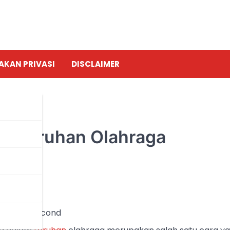
AKAN PRIVASI
DISCLAIMER
am Taruhan Olahraga
inute, 9 Second