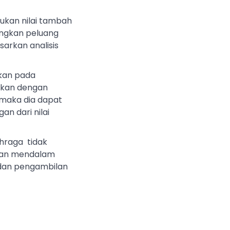
mukan nilai tambah
ingkan peluang
sarkan analisis
rkan pada
gkan dengan
 maka dia dapat
 dari nilai
ahraga tidak
man mendalam
, dan pengambilan