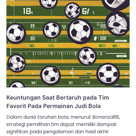
Keuntungan Saat Bertaruh pada Tim
Favorit Pada Permainan Judi Bola
Dalam dunia taruhan bola, menurut Bonanza88,
strategi pemilihan tim dapat memiliki dampak
signifikan pada pengalaman dan hasil akhir