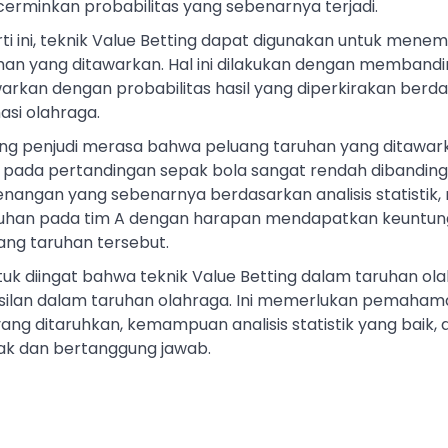
erminkan probabilitas yang sebenarnya terjadi.
rti ini, teknik Value Betting dapat digunakan untuk mene
han yang ditawarkan. Hal ini dilakukan dengan memband
arkan dengan probabilitas hasil yang diperkirakan berda
masi olahraga.
rang penjudi merasa bahwa peluang taruhan yang ditawa
pada pertandingan sepak bola sangat rendah dibandin
angan yang sebenarnya berdasarkan analisis statistik,
an pada tim A dengan harapan mendapatkan keuntungan
ng taruhan tersebut.
uk diingat bahwa teknik Value Betting dalam taruhan ol
silan dalam taruhan olahraga. Ini memerlukan pemaha
ang ditaruhkan, kemampuan analisis statistik yang baik
jak dan bertanggung jawab.