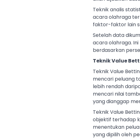
Teknik analis statis
acara olahraga ter
faktor-faktor lain
Setelah data dikump
acara olahraga. In
berdasarkan persep
Teknik Value Bet
Teknik Value Betti
mencari peluang t
lebih rendah daripa
mencari nilai tam
yang dianggap memil
Teknik Value Bettin
objektif terhadap 
menentukan peluan
yang dipilih oleh 