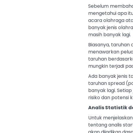
Sebelum membahas t
mengetahui apa itu
acara olahraga ata
banyak jenis olahra
masih banyak lagi.
Biasanya, taruhan 
menawarkan peluan
taruhan berdasark
mungkin terjadi pa
Ada banyak jenis t
taruhan spread (po
banyak lagi. Setiap
risiko dan potensi
Analis Statistik d
Untuk menjelaskan 
tentang analis star
akan dijadikan dasa