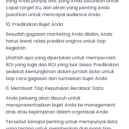
yang Anda punyai, alat yang Anda butuhkan untuk
capai target itu, dan aliran yang penting Anda
pusatkan untuk mencapai audience Anda.
10. Prediksikan Bujet Anda
Sesudah gagasan marketing Anda dibikin, Anda
harus lewat relasi prediksi ongkos untuk tiap
kegiatan.
Lihatlah apa yang diperlukan untuk memperoleh
ROI yang logis dan ROI yang luar biasa. Prediksikan
sedekat kemungkinan dalam jumlah dolar untuk
tiap cara gagasan dan tuntaskan bujet Anda.
11. Membuat Tiap Keputusan Berdasar Data
Anda peluang akan disuruh untuk
merepresentasikan bujet Anda ke management
atas atau kepimpinan dalam organisasi Anda.
Tersebut kenapa penting untuk mempunyai data
yang terang untuk memberikan dukungan tiap