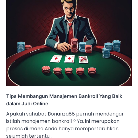
Tips Membangun Manajemen Bankroll Yang Baik
dalam Judi Online
Apakah sahabat Bonanza88 pernah mendengar
istilah manajemen bankroll ? Ya, ini merupakan
proses di mana Anda hanya mempertaruhkan
sejumlah tertentu…