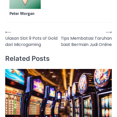
Peter Morgan
Post
⟵
⟶
Ulasan Slot 9 Pots of Gold
Tips Membatasi Taruhan
navigation
dari Microgaming
Saat Bermain Judi Online
Related Posts