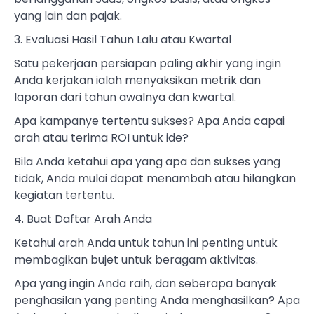
yang lain dan pajak.
3. Evaluasi Hasil Tahun Lalu atau Kwartal
Satu pekerjaan persiapan paling akhir yang ingin
Anda kerjakan ialah menyaksikan metrik dan
laporan dari tahun awalnya dan kwartal.
Apa kampanye tertentu sukses? Apa Anda capai
arah atau terima ROI untuk ide?
Bila Anda ketahui apa yang apa dan sukses yang
tidak, Anda mulai dapat menambah atau hilangkan
kegiatan tertentu.
4. Buat Daftar Arah Anda
Ketahui arah Anda untuk tahun ini penting untuk
membagikan bujet untuk beragam aktivitas.
Apa yang ingin Anda raih, dan seberapa banyak
penghasilan yang penting Anda menghasilkan? Apa