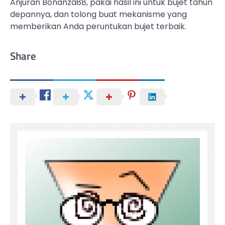
Anjuran Bonanza88, pakai hasil ini untuk bujet tahun
depannya, dan tolong buat mekanisme yang
memberikan Anda peruntukan bujet terbaik.
Share