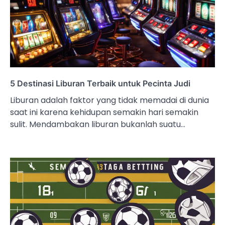
5 Destinasi Liburan Terbaik untuk Pecinta Judi
Liburan adalah faktor yang tidak memadai di dunia
saat ini karena kehidupan semakin hari semakin
sulit. Mendambakan liburan bukanlah suatu…