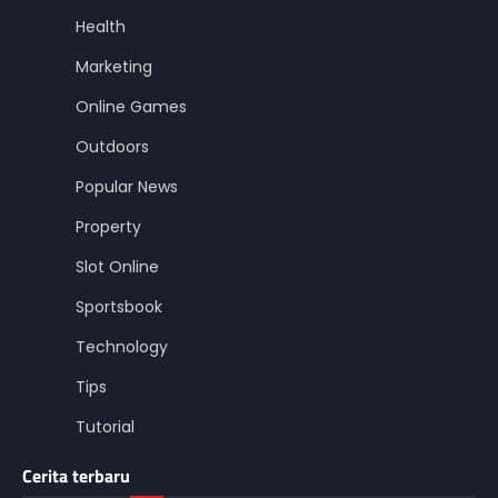
Health
Marketing
Online Games
Outdoors
Popular News
Property
Slot Online
Sportsbook
Technology
Tips
Tutorial
Cerita terbaru