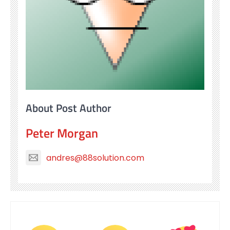
About Post Author
Peter Morgan
andres@88solution.com