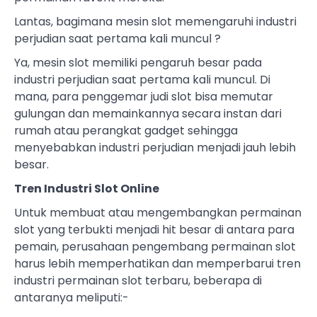
Lantas, bagimana mesin slot memengaruhi industri
perjudian saat pertama kali muncul ?
Ya, mesin slot memiliki pengaruh besar pada
industri perjudian saat pertama kali muncul. Di
mana, para penggemar judi slot bisa memutar
gulungan dan memainkannya secara instan dari
rumah atau perangkat gadget sehingga
menyebabkan industri perjudian menjadi jauh lebih
besar.
Tren Industri Slot Online
Untuk membuat atau mengembangkan permainan
slot yang terbukti menjadi hit besar di antara para
pemain, perusahaan pengembang permainan slot
harus lebih memperhatikan dan memperbarui tren
industri permainan slot terbaru, beberapa di
antaranya meliputi:-