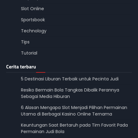
Slot Online
Sportsbook
Technology
Tips
Tutorial
Cerita terbaru
5 Destinasi Liburan Terbaik untuk Pecinta Judi
Resiko Bermain Bola Tangkas Dibalik Perannya
Sebagai Media Hiburan
6 Alasan Mengapa Slot Menjadi Pilihan Permainan
Utama di Berbagai Kasino Online Ternama
Keuntungan Saat Bertaruh pada Tim Favorit Pada
Permainan Judi Bola