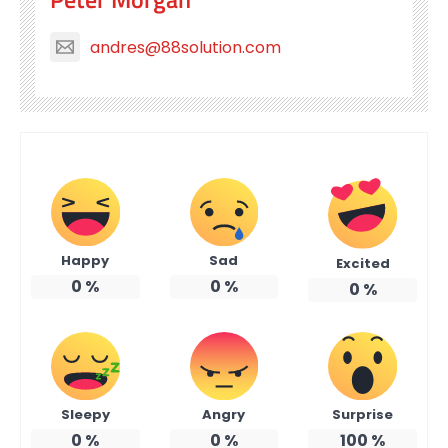
andres@88solution.com
Happy
Sad
Excited
0
%
0
%
0
%
Sleepy
Angry
Surprise
0
%
0
%
100
%