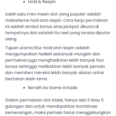
Hold & Respin
Salah satu tren mesin slot yang populer adalah
mekanisme hold and respin. Cara kerja permainan
ini adalah simbol bonus atau jackpot dikunci di
tempatnya dan setelah itu reel yang tersisa diputar
ulang.
Tujuan utama fitur hold and respin adalah
mengumpulkan hadiah sebanyak mungkin dan
permainan juga menghadirkan lebih banyak fitur
bonus sehingga melibatkan lebih banyak pemain
dan memberi mereka lebih banyak alasan untuk
bertahan lebih lama.
Beralih ke Game Arkade
Dalam permainan slot klasik, hanya ada 3 atau 5
gulungan dan untuk mendapatkan kombinasi
kemenangan, maka pemain harus menggabungkan