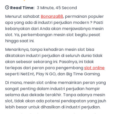
Read Time:
3 Minute, 45 Second
Menurut sahabat
Bonanza88
, permainan populer
apa yang ada di industri perjudian modern ? Pasti
kebanyakan dari Anda akan menjawabnya mesin
slot. Ya, perkembangan mesin slot begitu pesat
hingga saat ini.
Menariknya, tanpa kehadiran mesin slot bisa
dikatakan industri perjudian di seluruh dunia tidak
akan sebesar sekarang ini. Pasalnya, ini tidak
terlepas dari peran para pengembang
slot online
seperti NetEnt, Play N GO, dan Big Time Gaming.
Di mana, mesin slot online memainkan peran yang
sangat penting dalam industri perjudian hampir
selama dua dekade terakhir. Tanpa adanya mesin
slot, tidak akan ada potensi pendapatan yang jauh
lebih besar untuk dihasilkan di industri perjudian.