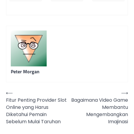
Peter Morgan
Post
⟵
⟶
Fitur Penting Provider Slot
Bagaimana Video Game
navigation
Online yang Harus
Membantu
Diketahui Pemain
Mengembangkan
Sebelum Mulai Taruhan
Imajinasi