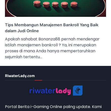
Tips Membangun Manajemen Bankroll Yang Baik
dalam Judi Online
Apakah sahabat Bonanza88 pernah mendengar
istilah manajemen bankroll ? Ya, ini merupakan
proses di mana Anda hanya mempertaruhkan
sejumlah tertentu…
RiwaterLady.com
Portal Berita i-Gaming Online paling update. Kami