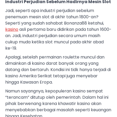
Industri Perjudian Sebelum Hadirnya Mesin Slot
Jadi, seperti apa industri perjudian sebelum
penemuan mesin slot di akhir tahun 1800-an?
Seperti yang sudah sahabat Bonanza88 ketahui,
kasino
asli pertama baru didirikan pada tahun 1600-
an. Jadi, industri perjudian secara umum masih
cukup muda ketika slot muncul pada akhir abad
ke-19.
Apalagi, setelah permainan roulette muncul dan
dimainkan di kasino darat banyak orang yang
datang dan bertaruh. Kondisi ini tidk hanya terjadi di
kasino Amerika Serikat tetapi juga menyebar
hingga Kawasan Eropa.
Namun sayangnya, kepopuleran kasino sempat
“terancam” ditutup oleh pemerintah. Dalam hal ini
pihak berwenang karena khawatir kasino akan
menyebabkan berbagai masalah seperti keuangan
hingga Kesehatan.