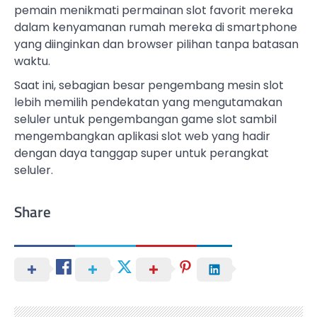
pemain menikmati permainan slot favorit mereka
dalam kenyamanan rumah mereka di smartphone
yang diinginkan dan browser pilihan tanpa batasan
waktu.
Saat ini, sebagian besar pengembang mesin slot
lebih memilih pendekatan yang mengutamakan
seluler untuk pengembangan game slot sambil
mengembangkan aplikasi slot web yang hadir
dengan daya tanggap super untuk perangkat
seluler.
Share