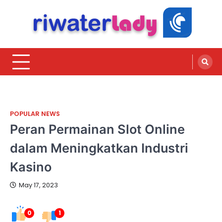
Skip
to
content
riwaterlady.com
Sharing is Caring
POPULAR NEWS
Peran Permainan Slot Online
dalam Meningkatkan Industri
Kasino
May 17, 2023
0
1