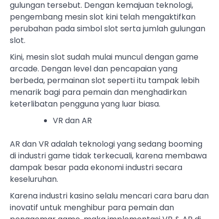
gulungan tersebut. Dengan kemajuan teknologi,
pengembang mesin slot kini telah mengaktifkan
perubahan pada simbol slot serta jumlah gulungan
slot.
Kini, mesin slot sudah mulai muncul dengan game
arcade. Dengan level dan pencapaian yang
berbeda, permainan slot seperti itu tampak lebih
menarik bagi para pemain dan menghadirkan
keterlibatan pengguna yang luar biasa.
VR dan AR
AR dan VR adalah teknologi yang sedang booming
di industri game tidak terkecuali, karena membawa
dampak besar pada ekonomi industri secara
keseluruhan.
Karena industri kasino selalu mencari cara baru dan
inovatif untuk menghibur para pemain dan