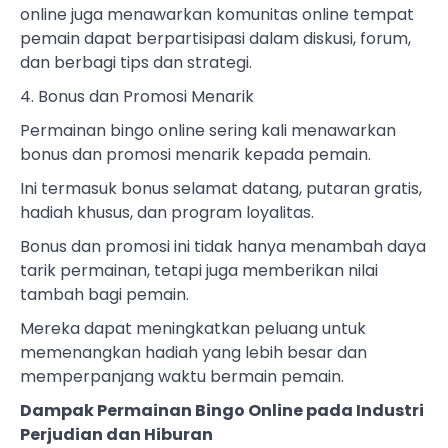
online juga menawarkan komunitas online tempat
pemain dapat berpartisipasi dalam diskusi, forum,
dan berbagi tips dan strategi.
4. Bonus dan Promosi Menarik
Permainan bingo online sering kali menawarkan
bonus dan promosi menarik kepada pemain.
Ini termasuk bonus selamat datang, putaran gratis,
hadiah khusus, dan program loyalitas.
Bonus dan promosi ini tidak hanya menambah daya
tarik permainan, tetapi juga memberikan nilai
tambah bagi pemain.
Mereka dapat meningkatkan peluang untuk
memenangkan hadiah yang lebih besar dan
memperpanjang waktu bermain pemain.
Dampak Permainan Bingo Online pada Industri
Perjudian dan Hiburan