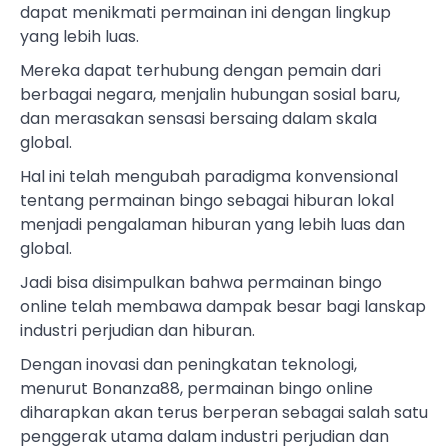
dapat menikmati permainan ini dengan lingkup
yang lebih luas.
Mereka dapat terhubung dengan pemain dari
berbagai negara, menjalin hubungan sosial baru,
dan merasakan sensasi bersaing dalam skala
global.
Hal ini telah mengubah paradigma konvensional
tentang permainan bingo sebagai hiburan lokal
menjadi pengalaman hiburan yang lebih luas dan
global.
Jadi bisa disimpulkan bahwa permainan bingo
online telah membawa dampak besar bagi lanskap
industri perjudian dan hiburan.
Dengan inovasi dan peningkatan teknologi,
menurut Bonanza88, permainan bingo online
diharapkan akan terus berperan sebagai salah satu
penggerak utama dalam industri perjudian dan