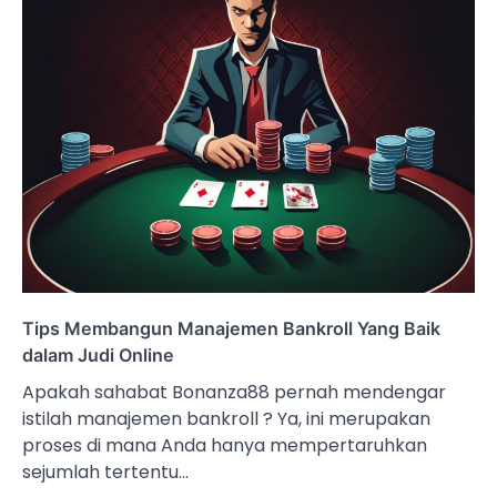
Tips Membangun Manajemen Bankroll Yang Baik
dalam Judi Online
Apakah sahabat Bonanza88 pernah mendengar
istilah manajemen bankroll ? Ya, ini merupakan
proses di mana Anda hanya mempertaruhkan
sejumlah tertentu…