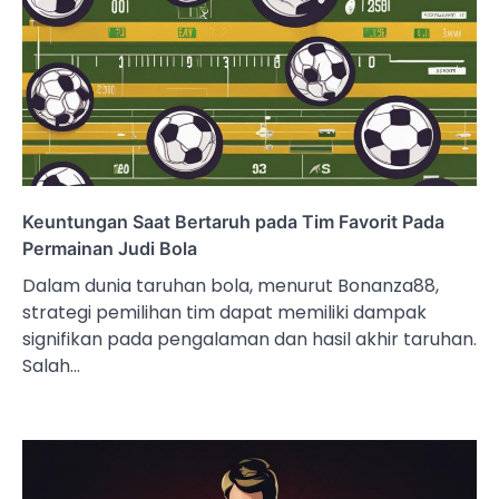
Keuntungan Saat Bertaruh pada Tim Favorit Pada
Permainan Judi Bola
Dalam dunia taruhan bola, menurut Bonanza88,
strategi pemilihan tim dapat memiliki dampak
signifikan pada pengalaman dan hasil akhir taruhan.
Salah…