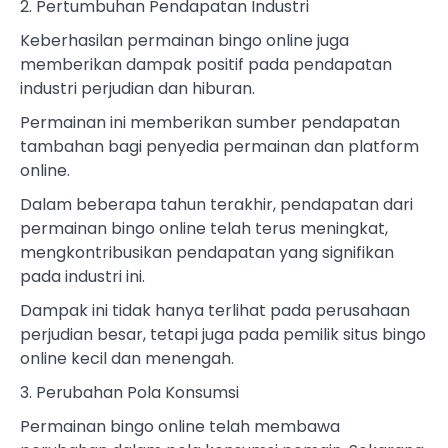
2. Pertumbuhan Pendapatan Industri
Keberhasilan permainan bingo online juga
memberikan dampak positif pada pendapatan
industri perjudian dan hiburan.
Permainan ini memberikan sumber pendapatan
tambahan bagi penyedia permainan dan platform
online.
Dalam beberapa tahun terakhir, pendapatan dari
permainan bingo online telah terus meningkat,
mengkontribusikan pendapatan yang signifikan
pada industri ini.
Dampak ini tidak hanya terlihat pada perusahaan
perjudian besar, tetapi juga pada pemilik situs bingo
online kecil dan menengah.
3. Perubahan Pola Konsumsi
Permainan bingo online telah membawa