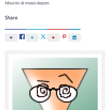
hiburan di masa depan.
Share