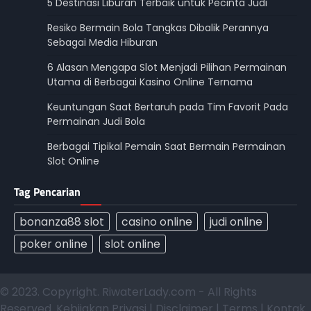
5 Destinasi Liburan Terbaik untuk Pecinta Judi
Resiko Bermain Bola Tangkas Dibalik Perannya
Sebagai Media Hiburan
6 Alasan Mengapa Slot Menjadi Pilihan Permainan
Utama di Berbagai Kasino Online Ternama
Keuntungan Saat Bertaruh pada Tim Favorit Pada
Permainan Judi Bola
Berbagai Tipikal Pemain Saat Bermain Permainan
Slot Online
Tag Pencarian
bonanza88 slot
casino online
judi online
poker online
slot online
© 2023. Copyright. RiwaterLady.com - All Rights
Reserved. Kebijakan Privasi | Disclaimer | Terms | Kontak