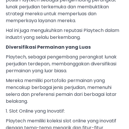
lunak perjudian terkemuka dan membuktikan
strategi mereka untuk memperluas dan
memperkaya layanan mereka.
Hal ini juga mengukuhkan reputasi Playtech dalam
industri yang selalu berkembang.
Diversifikasi Permainan yang Luas
Playtech, sebagai pengembang perangkat lunak
perjudian terdepan, membanggakan diversifikasi
permainan yang luar biasa.
Mereka memiliki portofolio permainan yang
mencakup berbagai jenis perjudian, memenuhi
selera dan preferensi pemain dari berbagai latar
belakang.
1. Slot Online yang Inovatif:
Playtech memiliki koleksi slot online yang inovatif
dengan tema-tema menarik dan fitur-fitur