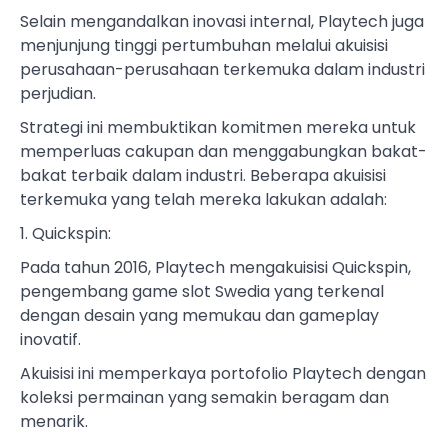
Selain mengandalkan inovasi internal, Playtech juga
menjunjung tinggi pertumbuhan melalui akuisisi
perusahaan-perusahaan terkemuka dalam industri
perjudian.
Strategi ini membuktikan komitmen mereka untuk
memperluas cakupan dan menggabungkan bakat-
bakat terbaik dalam industri. Beberapa akuisisi
terkemuka yang telah mereka lakukan adalah:
1. Quickspin:
Pada tahun 2016, Playtech mengakuisisi Quickspin,
pengembang game slot Swedia yang terkenal
dengan desain yang memukau dan gameplay
inovatif.
Akuisisi ini memperkaya portofolio Playtech dengan
koleksi permainan yang semakin beragam dan
menarik.