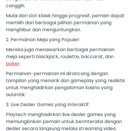
canggih.
Mulai dari slot klasik hingga progresif, pemain dapat
memilih dari berbagai pilihan permainan yang
menghibur dan menguntungkan.
2. Permainan Meja yang Populer:
Mereka juga menawarkan berbagai permainan
meja seperti blackjack, roulette, baccarat, dan
poker
.
Permainan-permainan ini dirancang dengan
tampilan yang menarik dan gameplay yang realistis
untuk menghadirkan pengalaman kasino yang
autentik.
3. Live Dealer Games yang Interaktif:
Playtech menghadirkan live dealer games yang
memungkinkan pemain untuk berinteraksi dengan
dealer secara langsung melalui streaming video.