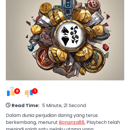
0
1
Read Time:
5 Minute, 21 Second
Dalam dunia perjudian daring yang terus
berkembang, menurut
Bonanza88
, Playtech telah
menjadi salah satu pelaku utama yang