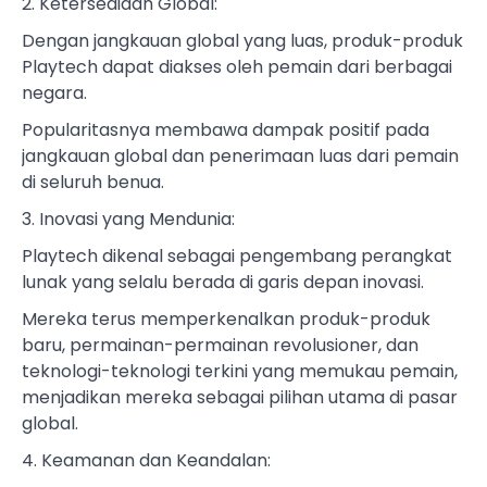
2. Ketersediaan Global:
Dengan jangkauan global yang luas, produk-produk
Playtech dapat diakses oleh pemain dari berbagai
negara.
Popularitasnya membawa dampak positif pada
jangkauan global dan penerimaan luas dari pemain
di seluruh benua.
3. Inovasi yang Mendunia:
Playtech dikenal sebagai pengembang perangkat
lunak yang selalu berada di garis depan inovasi.
Mereka terus memperkenalkan produk-produk
baru, permainan-permainan revolusioner, dan
teknologi-teknologi terkini yang memukau pemain,
menjadikan mereka sebagai pilihan utama di pasar
global.
4. Keamanan dan Keandalan: