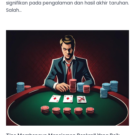
signifikan pada pengalaman dan hasil akhir taruhan.
Salah…