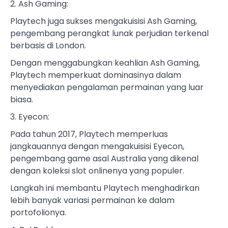
2. Ash Gaming:
Playtech juga sukses mengakuisisi Ash Gaming,
pengembang perangkat lunak perjudian terkenal
berbasis di London.
Dengan menggabungkan keahlian Ash Gaming,
Playtech memperkuat dominasinya dalam
menyediakan pengalaman permainan yang luar
biasa.
3. Eyecon:
Pada tahun 2017, Playtech memperluas
jangkauannya dengan mengakuisisi Eyecon,
pengembang game asal Australia yang dikenal
dengan koleksi slot onlinenya yang populer.
Langkah ini membantu Playtech menghadirkan
lebih banyak variasi permainan ke dalam
portofolionya.