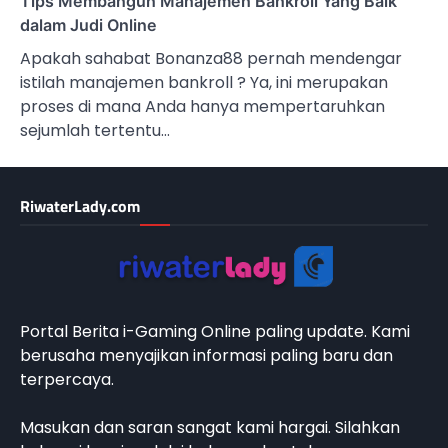
Tips Membangun Manajemen Bankroll Yang Baik
dalam Judi Online
Apakah sahabat Bonanza88 pernah mendengar
istilah manajemen bankroll ? Ya, ini merupakan
proses di mana Anda hanya mempertaruhkan
sejumlah tertentu…
RiwaterLady.com
Portal Berita i-Gaming Online paling update. Kami
berusaha menyajikan informasi paling baru dan
terpercaya.
Masukan dan saran sangat kami hargai. Silahkan