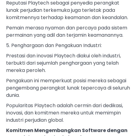
Reputasi Playtech sebagai penyedia perangkat
lunak perjudian terkemuka juga terletak pada
komitmennya terhadap keamanan dan keandalan.
Pemain merasa nyaman dan percaya pada sistem
permainan yang adil dan terjamin keamanannya.
5. Penghargaan dan Pengakuan Industri:
Prestasi dan inovasi Playtech diakui oleh industri,
terbukti dari sejumlah penghargaan yang telah
mereka peroleh.
Pengakuan ini memperkuat posisi mereka sebagai
pengembang perangkat lunak tepercaya di seluruh
dunia.
Popularitas Playtech adalah cermin dari dedikasi,
inovasi, dan komitmen mereka untuk memimpin
industri perjudian global.
Komitmen Mengembangkan Software dengan