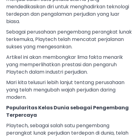
mendedikasikan diri untuk menghadirkan teknologi
terdepan dan pengalaman perjudian yang luar
biasa.
Sebagai perusahaan pengembang perangkat lunak
terkemuka, Playtech telah mencatat perjalanan
sukses yang mengesankan.
Artikel ini akan membongkar lima fakta menarik
yang memperlihatkan prestasi dan pengaruh
Playtech dalam industri perjudian.
Mari kita telusuri lebih lanjut tentang perusahaan
yang telah mengubah wajah perjudian daring
modern.
Popularitas Kelas Dunia sebagai Pengembang
Terpercaya
Playtech, sebagai salah satu pengembang
perangkat lunak perjudian terdepan di dunia, telah