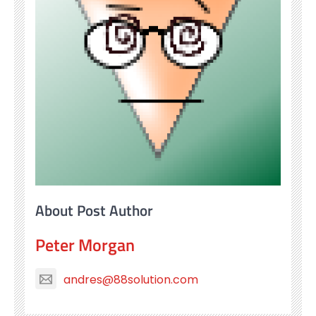
About Post Author
Peter Morgan
andres@88solution.com