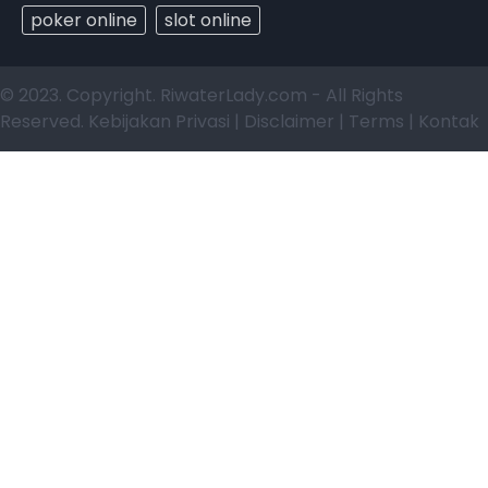
poker online
slot online
© 2023. Copyright. RiwaterLady.com - All Rights
Reserved. Kebijakan Privasi | Disclaimer | Terms | Kontak