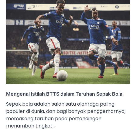
Mengenal Istilah BTTS dalam Taruhan Sepak Bola
Sepak bola adalah salah satu olahraga paling
populer di dunia, dan bagi banyak penggemarnya,
memasang taruhan pada pertandingan
menambah tingkat…