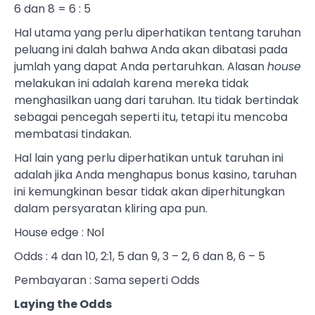
6 dan 8 = 6 : 5
Hal utama yang perlu diperhatikan tentang taruhan
peluang ini dalah bahwa Anda akan dibatasi pada
jumlah yang dapat Anda pertaruhkan. Alasan
house
melakukan ini adalah karena mereka tidak
menghasilkan uang dari taruhan. Itu tidak bertindak
sebagai pencegah seperti itu, tetapi itu mencoba
membatasi tindakan.
Hal lain yang perlu diperhatikan untuk taruhan ini
adalah jika Anda menghapus bonus kasino, taruhan
ini kemungkinan besar tidak akan diperhitungkan
dalam persyaratan kliring apa pun.
House edge : Nol
Odds : 4 dan 10, 2:1, 5 dan 9, 3 – 2, 6 dan 8, 6 – 5
Pembayaran : Sama seperti Odds
Laying the Odds