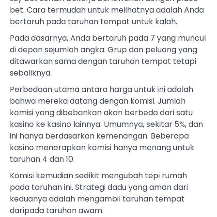
bet. Cara termudah untuk melihatnya adalah Anda
bertaruh pada taruhan tempat untuk kalah.
Pada dasarnya, Anda bertaruh pada 7 yang muncul
di depan sejumlah angka. Grup dan peluang yang
ditawarkan sama dengan taruhan tempat tetapi
sebaliknya.
Perbedaan utama antara harga untuk ini adalah
bahwa mereka datang dengan komisi. Jumlah
komisi yang dibebankan akan berbeda dari satu
kasino ke kasino lainnya. Umumnya, sekitar 5%, dan
ini hanya berdasarkan kemenangan. Beberapa
kasino menerapkan komisi hanya menang untuk
taruhan 4 dan 10.
Komisi kemudian sedikit mengubah tepi rumah
pada taruhan ini. Strategi dadu yang aman dari
keduanya adalah mengambil taruhan tempat
daripada taruhan awam.