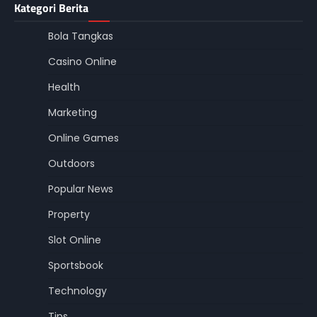
Kategori Berita
Bola Tangkas
Casino Online
Health
Marketing
Online Games
Outdoors
Popular News
Property
Slot Online
Sportsbook
Technology
Tips