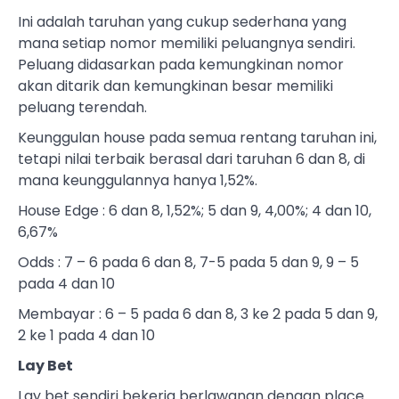
Ini adalah taruhan yang cukup sederhana yang
mana setiap nomor memiliki peluangnya sendiri.
Peluang didasarkan pada kemungkinan nomor
akan ditarik dan kemungkinan besar memiliki
peluang terendah.
Keunggulan house pada semua rentang taruhan ini,
tetapi nilai terbaik berasal dari taruhan 6 dan 8, di
mana keunggulannya hanya 1,52%.
House Edge : 6 dan 8, 1,52%; 5 dan 9, 4,00%; 4 dan 10,
6,67%
Odds : 7 – 6 pada 6 dan 8, 7-5 pada 5 dan 9, 9 – 5
pada 4 dan 10
Membayar : 6 – 5 pada 6 dan 8, 3 ke 2 pada 5 dan 9,
2 ke 1 pada 4 dan 10
Lay Bet
Lay bet sendiri bekerja berlawanan dengan place