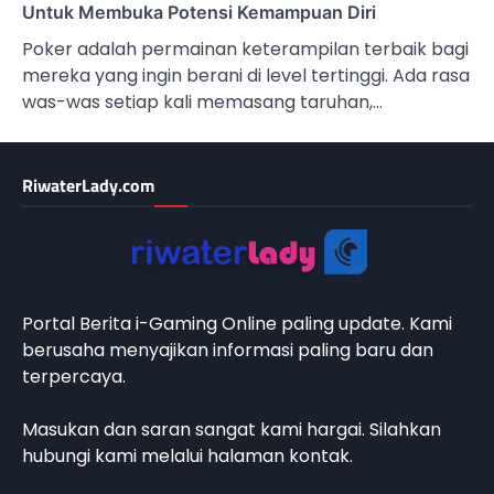
Untuk Membuka Potensi Kemampuan Diri
Poker adalah permainan keterampilan terbaik bagi
mereka yang ingin berani di level tertinggi. Ada rasa
was-was setiap kali memasang taruhan,…
RiwaterLady.com
Portal Berita i-Gaming Online paling update. Kami
berusaha menyajikan informasi paling baru dan
terpercaya.
Masukan dan saran sangat kami hargai. Silahkan
hubungi kami melalui halaman kontak.