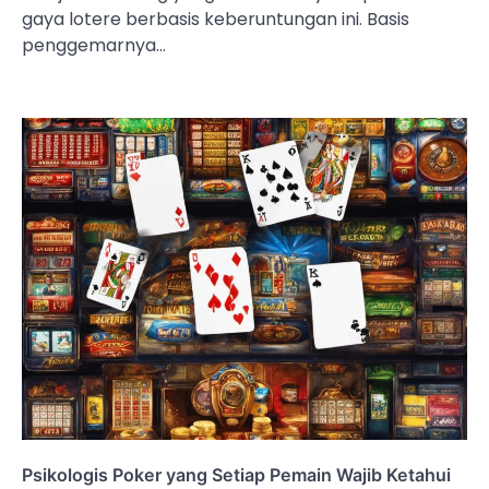
gaya lotere berbasis keberuntungan ini. Basis
penggemarnya…
Psikologis Poker yang Setiap Pemain Wajib Ketahui