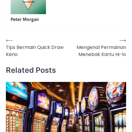
Peter Morgan
Post
⟵
⟶
Tips Bermain Quick Draw
Mengenal Permainan
navigation
Keno
Menebak Kartu Hi-lo
Related Posts