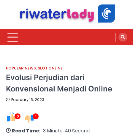
Skip
to
content
riwaterlady.com
Sharing is Caring
POPULAR NEWS
,
SLOT ONLINE
Evolusi Perjudian dari
Konvensional Menjadi Online
February 15, 2023
0
1
Read Time:
3 Minute, 40 Second