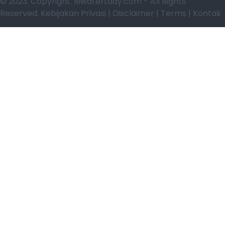
© 2023. Copyright. RiwaterLady.com - All Rights
Reserved. Kebijakan Privasi | Disclaimer | Terms | Kontak