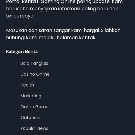
Portal Berita i-Gaming Online paling update. Kami
berusaha menyajikan informasi paling baru dan
terpercaya.
Masukan dan saran sangat kami hargai. Silahkan
hubungi kami melalui halaman kontak.
Kategori Berita
Bola Tangkas
Casino Online
Health
Marketing
Online Games
Outdoors
Popular News